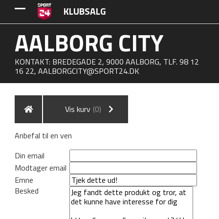
KLUBSALG
AALBORG CITY
KONTAKT: BREDEGADE 2, 9000 AALBORG, TLF. 98 12
16 22,
AALBORGCITY@SPORT24.DK
Vis kurv
(0)
Anbefal til en ven
Din email
Modtager email
Emne
Besked