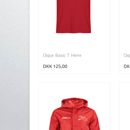
Clique Basic T Herre
Cli
DKK 125,00
DK