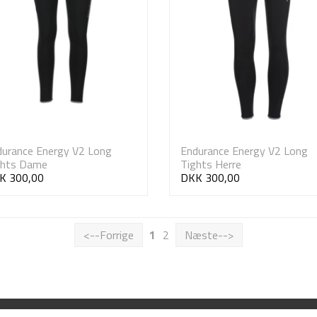
urance Energy V2 Long
Endurance Energy V2 Long
ghts Dame
Tights Herre
K 300,00
DKK 300,00
<--Forrige
1
2
Næste-->