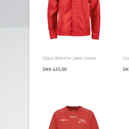
Clique Webster Jakke Unisex
Cra
DKK 425,00
DK