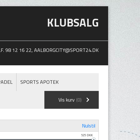
KLUBSALG
. 98 12 16 22,
AALBORGCITY@SPORT24.DK
PADEL
SPORTS APOTEK
Vis kurv
(0)
Nulstil
525
DKK