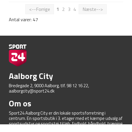
<--Forrige
1
2
3
4
Næste-->
Antal varer: 47
Aalborg City
Bredegade 2, 9000 Aalborg, tlf. 98 12 16 22,
aalborgcity@sport24.dk
Om os
Sport24 Aalborg City er din lokale sportsforretning i
centrum. En sportsbutik i 3. etager med et kæmpe udvalg af
sportsudstyr og sportstøj til løb, fodbold, håndbold, træning,
cykling, outdoor og meget mere!