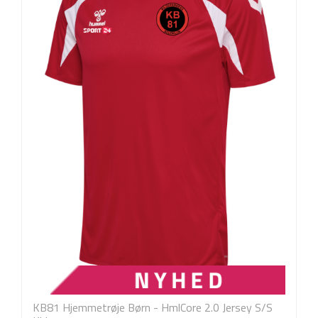
KB81 Hjemmetrøje Børn - HmlCore 2.0 Jersey S/S