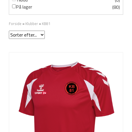
(0)
På lager
(80)
Forside
»
Klubber
»
KB81