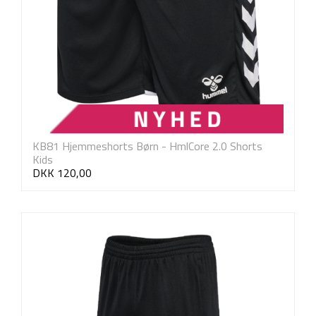
KB81 Hjemmeshorts Børn - HmlCore 2.0 Shorts
Kids
DKK 120,00