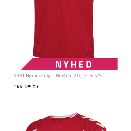
KB81 Hjemmetrøje - HmlCore 2.0 Jersey S/S
DKK 185,00