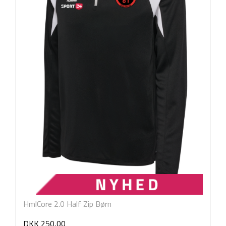
HmlCore 2.0 Half Zip Børn
DKK 250,00