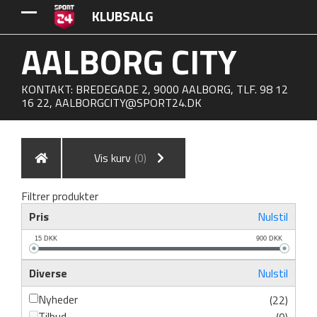
KLUBSALG
AALBORG CITY
KONTAKT: BREDEGADE 2, 9000 AALBORG, TLF. 98 12
16 22,
AALBORGCITY@SPORT24.DK
Vis kurv
(0)
Filtrer produkter
Pris
Nulstil
15
DKK
900
DKK
Diverse
Nulstil
Nyheder
(22)
Tilbud