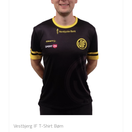
Vestbjerg IF T-Shirt Børn