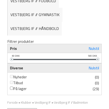
VESTBJERG IF // FODBOLD
VESTBJERG IF // GYMNASTIK
VESTBJERG IF // HÅNDBOLD
Filtrer produkter
Pris
Nulstil
80
DKK
580
DKK
Diverse
Nulstil
Nyheder
(0)
Tilbud
(0)
På lager
(29)
Forside
»
Klubber
»
Vestbjerg IF
»
Vestbjerg IF // Badminton