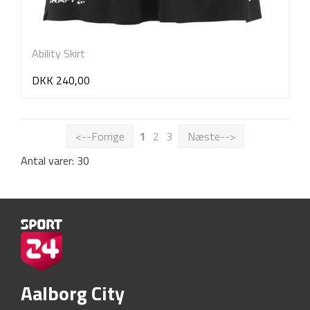
Ability Skirt
DKK 240,00
<--Forrige
1
2
3
Næste-->
Antal varer: 30
Aalborg City