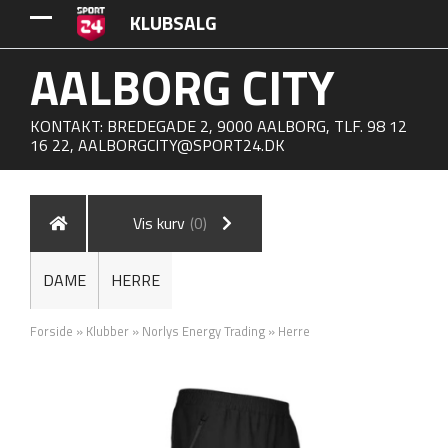
KLUBSALG
AALBORG CITY
KONTAKT: BREDEGADE 2, 9000 AALBORG, TLF. 98 12
16 22,
AALBORGCITY@SPORT24.DK
Vis kurv
(0)
DAME
HERRE
Forside
»
Klubber
»
Norlys Energy Trading
»
Herre