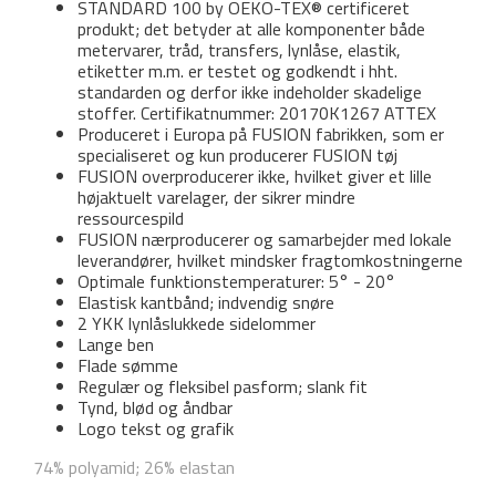
STANDARD 100 by OEKO-TEX® certificeret
produkt; det betyder at alle komponenter både
metervarer, tråd, transfers, lynlåse, elastik,
etiketter m.m. er testet og godkendt i hht.
standarden og derfor ikke indeholder skadelige
stoffer. Certifikatnummer: 20170K1267 ATTEX
Produceret i Europa på FUSION fabrikken, som er
specialiseret og kun producerer FUSION tøj
FUSION overproducerer ikke, hvilket giver et lille
højaktuelt varelager, der sikrer mindre
ressourcespild
FUSION nærproducerer og samarbejder med lokale
leverandører, hvilket mindsker fragtomkostningerne
Optimale funktionstemperaturer: 5° - 20°
Elastisk kantbånd; indvendig snøre
2 YKK lynlåslukkede sidelommer
Lange ben
Flade sømme
Regulær og fleksibel pasform; slank fit
Tynd, blød og åndbar
Logo tekst og grafik
74% polyamid; 26% elastan