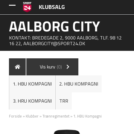
KLUBSALG
AALBORG CITY
KONTAKT: BREDEGADE 2, 9000 AALBORG, TLF. 98 12
16 22,
AALBORGCITY@SPORT24.DK
Vis kurv
(0)
1. HBU KOMPAGNI
2. HBU KOMPAGNI
3. HRU KOMPAGNI
TRR
Forside
»
Klubber
»
Trænregimentet
»
1. HBU Kompagni