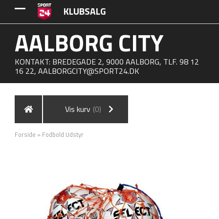
KLUBSALG
AALBORG CITY
KONTAKT: BREDEGADE 2, 9000 AALBORG, TLF. 98 12
16 22,
AALBORGCITY@SPORT24.DK
Vis kurv
(0)
Forside
»
Fodbold Udstyr