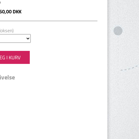
S
60,00 DKK
Voksen)
ivelse