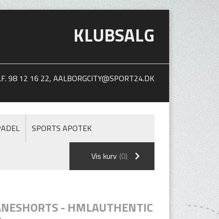
KLUBSALG
. 98 12 16 22,
AALBORGCITY@SPORT24.DK
PADEL
SPORTS APOTEK
Vis kurv
(0)
ANESHORTS - HMLAUTHENTIC