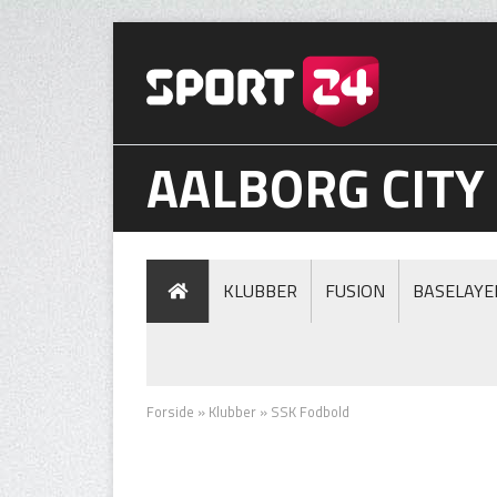
AALBORG CITY
KLUBBER
FUSION
BASELAYE
Forside
»
Klubber
»
SSK Fodbold