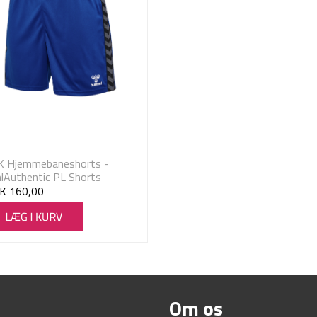
K Hjemmebaneshorts -
Authentic PL Shorts
K
160,00
Om os