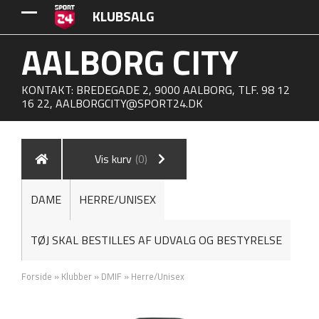
KLUBSALG
AALBORG CITY
KONTAKT: BREDEGADE 2, 9000 AALBORG, TLF. 98 12
16 22,
AALBORGCITY@SPORT24.DK
Vis kurv
(0)
DAME
HERRE/UNISEX
TØJ SKAL BESTILLES AF UDVALG OG BESTYRELSE
Forside
»
Klubber
»
DMIF
»
Herre/Unisex