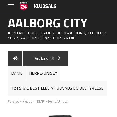
KLUBSALG
AALBORG CITY
KONTAKT: BREDEGADE 2, 9000 AALBORG, TLF. 98 12
16 22,
AALBORGCITY@SPORT24.DK
Vis kurv
(0)
DAME
HERRE/UNISEX
TØJ SKAL BESTILLES AF UDVALG OG BESTYRELSE
Forside
»
Klubber
»
DMIF
»
Herre/Unisex