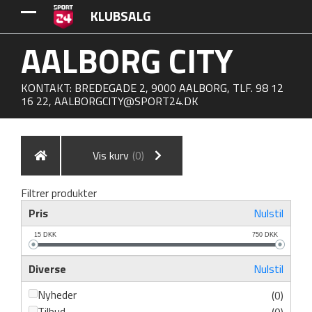
KLUBSALG
AALBORG CITY
KONTAKT: BREDEGADE 2, 9000 AALBORG, TLF. 98 12
16 22,
AALBORGCITY@SPORT24.DK
Vis kurv
(0)
Filtrer produkter
Pris
Nulstil
15
DKK
750
DKK
Diverse
Nulstil
Nyheder
(0)
Tilbud