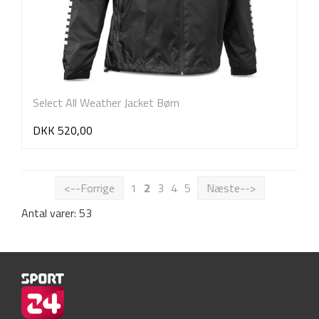
Select All Weather Jacket Børn
DKK 520,00
<--Forrige
1
2
3
4
5
Næste-->
Antal varer: 53