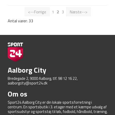
<--Forrige
1
2
3
Næste-->
Antal varer: 33
Aalborg City
Bredegade 2, 9000 Aalborg, tlf. 98 12 16 22,
aalborgcity@sport24.dk
Om os
Sport24 Aalborg City er din lokale sportsforretning i
centrum. En sportsbutik i 3. etager med et kæmpe udvalg af
sportsudstyr og sportstøj til løb, fodbold, håndbold, træning,