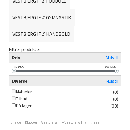
VESTBJERG IF // FODBOLD
VESTBJERG IF // GYMNASTIK
VESTBJERG IF // HÅNDBOLD
Filtrer produkter
Pris
Nulstil
80
DKK
900
DKK
Diverse
Nulstil
Nyheder
(0)
Tilbud
(0)
På lager
(33)
Forside
»
Klubber
»
Vestbjerg IF
»
Vestbjerg IF // Fitness